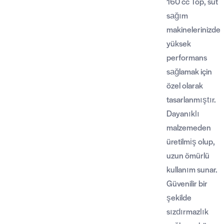
160 cc Top, süt
sağım
makinelerinizde
yüksek
performans
sağlamak için
özel olarak
tasarlanmıştır.
Dayanıklı
malzemeden
üretilmiş olup,
uzun ömürlü
kullanım sunar.
Güvenilir bir
şekilde
sızdırmazlık