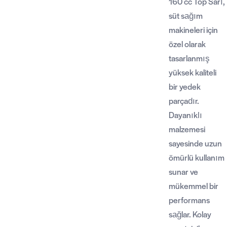
160 cc Top Sarı,
süt sağım
makineleri için
özel olarak
tasarlanmış
yüksek kaliteli
bir yedek
parçadır.
Dayanıklı
malzemesi
sayesinde uzun
ömürlü kullanım
sunar ve
mükemmel bir
performans
sağlar. Kolay